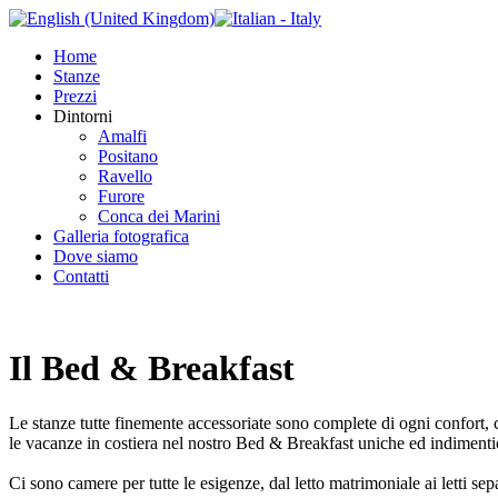
Home
Stanze
Prezzi
Dintorni
Amalfi
Positano
Ravello
Furore
Conca dei Marini
Galleria fotografica
Dove siamo
Contatti
Il Bed & Breakfast
Le stanze tutte finemente accessoriate sono complete di ogni confort, 
le vacanze in costiera nel nostro Bed & Breakfast uniche ed indimentic
Ci sono camere per tutte le esigenze, dal letto matrimoniale ai letti separ